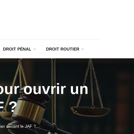
DROIT PÉNAL
DROIT ROUTIER
our ouvrir un
F ?
sier devant le JAF ?