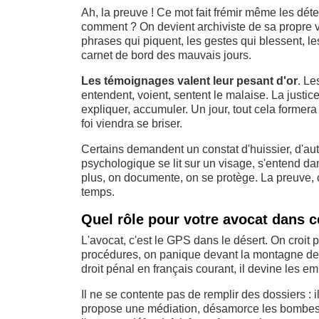
Ah, la preuve ! Ce mot fait frémir même les détec
comment ? On devient archiviste de sa propre vi
phrases qui piquent, les gestes qui blessent, le
carnet de bord des mauvais jours.
Les témoignages valent leur pesant d'or
. Le
entendent, voient, sentent le malaise. La justice
expliquer, accumuler. Un jour, tout cela formera
foi viendra se briser.
Certains demandent un constat d'huissier, d'autr
psychologique se lit sur un visage, s'entend d
plus, on documente, on se protège. La preuve, c'
temps.
Quel rôle pour votre avocat dans 
L'avocat, c'est le GPS dans le désert. On croit 
procédures, on panique devant la montagne de pa
droit pénal en français courant, il devine les emb
Il ne se contente pas de remplir des dossiers : il 
propose une médiation, désamorce les bombes ava