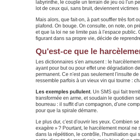
labyrinthe, le couple un terrain de jeu où l'un pe
lot de ceux qui, sans bruit, deviennent victime
Mais alors, que fait-on, à part souffler très for
plafond. On bouge. On consulte, on note, on pr
et que la loi ne se limite pas à l'espace public.
figurant dans sa propre vie, décide de reprendre
Qu'est-ce que le harcèleme
Les dictionnaires s'en amusent : le harcèlement
ayant pour but ou pour effet une dégradation des 
permanent. Ce n'est pas seulement l'insulte de t
ressemble parfois à un vieux vin qui tourne : c
Les exemples pullulent
. Un SMS qui fait trem
transformée en arme, et soudain le quotidien se
bourreau : il suffit d'un compagnon, d'une com
pour que la spirale démarre.
Le plus dur, c'est d'ouvrir les yeux. Combien se 
exagère » ? Pourtant, le harcèlement moral ne s
dans la répétition, le contrôle, l'humiliation qui s